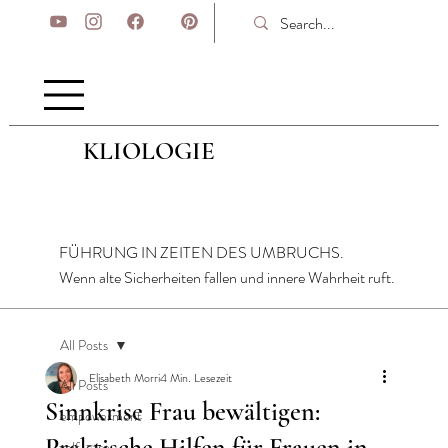
KLIOLOGIE
FÜHRUNG IN ZEITEN DES UMBRUCHS.
Wenn alte Sicherheiten fallen und innere Wahrheit ruft.
All Posts
Elisabeth Morri
4 Min. Lesezeit
All Posts
Sinnkrise Frau bewältigen:
empowerment
Praktische Hilfen für Frauen in
self-care