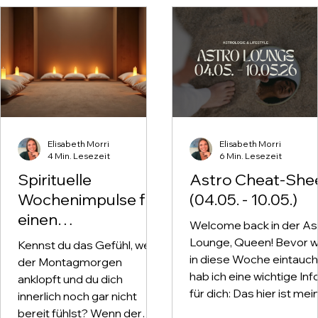
Elisabeth Morri
Elisabeth Morri
4 Min. Lesezeit
6 Min. Lesezeit
Spirituelle
Astro Cheat-She
Wochenimpulse für
(04.05. - 10.05.)
einen
Welcome back in der As
harmonischen
Lounge, Queen! Bevor w
Kennst du das Gefühl, wenn
Start
in diese Woche eintauch
der Montagmorgen
hab ich eine wichtige Inf
anklopft und du dich
für dich: Das hier ist mei
innerlich noch gar nicht
letzter Post auf
bereit fühlst? Wenn der