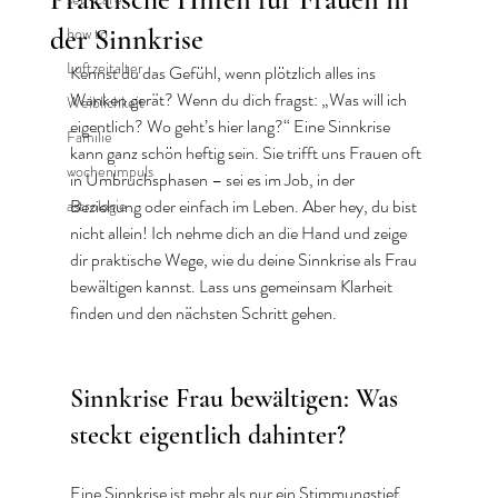
der Sinnkrise
how to
Luftzeitalter
Kennst du das Gefühl, wenn plötzlich alles ins 
Wanken gerät? Wenn du dich fragst: „Was will ich 
Weiblichkeit
eigentlich? Wo geht’s hier lang?“ Eine Sinnkrise 
Familie
kann ganz schön heftig sein. Sie trifft uns Frauen oft 
wochenimpuls
in Umbruchsphasen – sei es im Job, in der 
Beziehung oder einfach im Leben. Aber hey, du bist 
astrologie
nicht allein! Ich nehme dich an die Hand und zeige 
dir praktische Wege, wie du deine Sinnkrise als Frau 
bewältigen kannst. Lass uns gemeinsam Klarheit 
finden und den nächsten Schritt gehen.
Sinnkrise Frau bewältigen: Was 
steckt eigentlich dahinter?
Eine Sinnkrise ist mehr als nur ein Stimmungstief. 