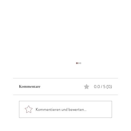
0.0 / 5 (0)
Kommentare
Kommentieren und bewerten...
Astro Cheat-Sheet (04.05. - 10.05.)